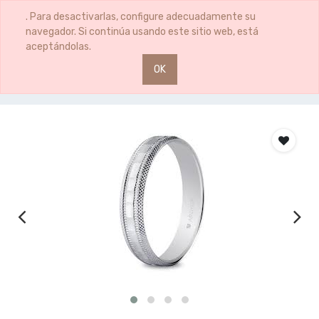
0
0
. Para desactivarlas, configure adecuadamente su
navegador. Si continúa usando este sitio web, está
aceptándolas.
OK
Productos
ALIANZA OB 12 PLANA FINA 750MM