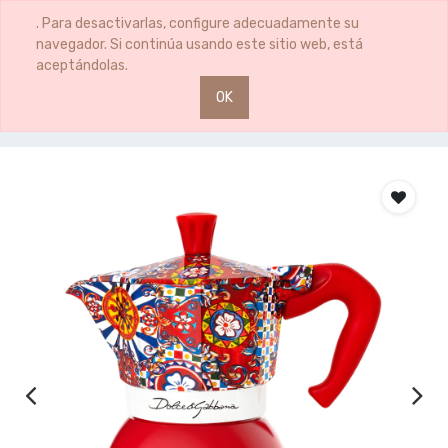
0
0
. Para desactivarlas, configure adecuadamente su
navegador. Si continúa usando este sitio web, está
aceptándolas.
OK
Productos
CAFETERA 4TZ IND DOLCE