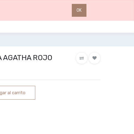
0
0
OK
A AGATHA ROJO
ar al carrito