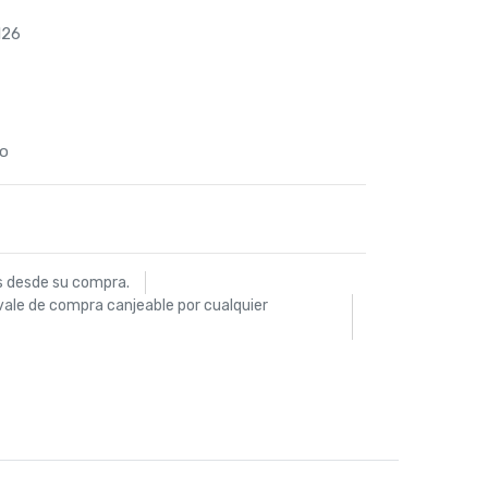
126
io
s desde su compra.
vale de compra canjeable por cualquier