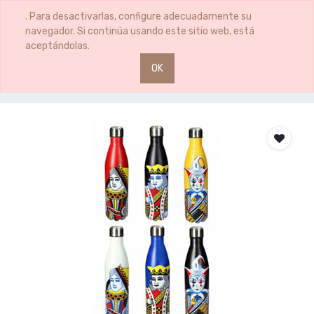
0
0
. Para desactivarlas, configure adecuadamente su
navegador. Si continúa usando este sitio web, está
aceptándolas.
OK
Productos
BOTELLA TERM.BLACK JACK 750ML