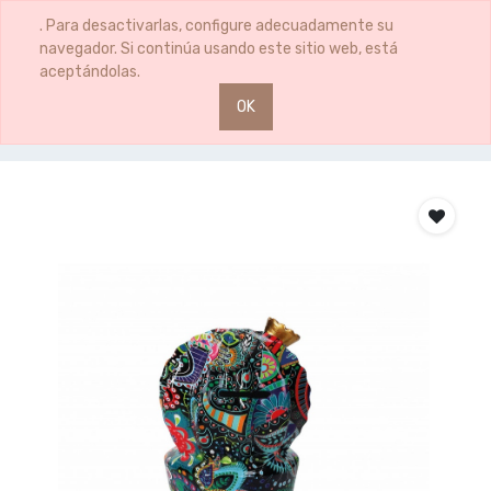
0
0
. Para desactivarlas, configure adecuadamente su
navegador. Si continúa usando este sitio web, está
aceptándolas.
OK
Productos
HUCHA CACTUS BIG HIPPIE 14*18