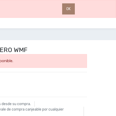
0
0
OK
CERO WMF
ponible.
s desde su compra.
vale de compra canjeable por cualquier