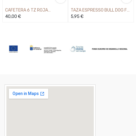
CAFETERA 6 TZ ROJA
TAZA ESPRESSO BULL DOG FR
RAINBOW
40,00
€
80ML
5,95
€