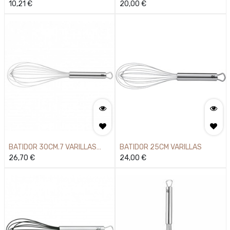
10,21
€
20,00
€
BATIDOR 30CM.7 VARILLAS
BATIDOR 25CM VARILLAS
Profi Plus
26,70
€
24,00
€