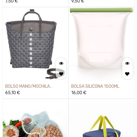
14*18
7,50
€
9,50
€
BOLSO MANO/MOCHILA
BOLSA SILICONA 1500ML
DOWNTOWN DA
65,10
€
16,00
€