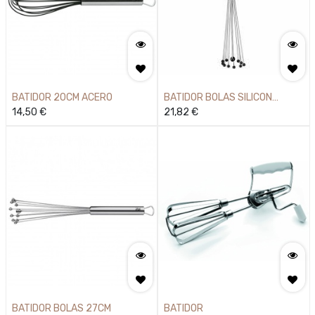
BATIDOR 20CM ACERO
BATIDOR BOLAS SILICON
14,50
€
ACERO 27CM
21,82
€
BATIDOR BOLAS 27CM
BATIDOR