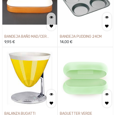
BANDEJA BAÑO MAD/CER
BANDEJA PUDDING 24CM
18CM
9,95
€
14,00
€
BALANZA BUGATTI
BAGUETTER VERDE