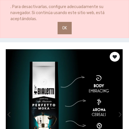
0
0
. Para desactivarlas, configure adecuadamente su
navegador. Si continúa usando este sitio web, está
aceptándolas.
OK
Productos
CAFE MOLIDO 250GR PERF.MOKA DECAF