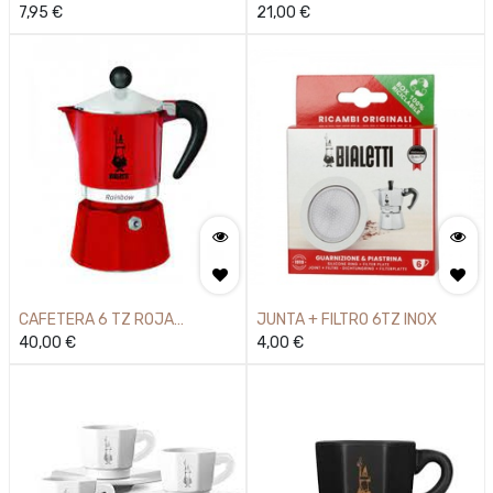
PERFMOKACHOCO
7,95
€
RAINBOW BIALETTI
21,00
€
CAFETERA 6 TZ ROJA
JUNTA + FILTRO 6TZ INOX
RAINBOW
40,00
€
4,00
€