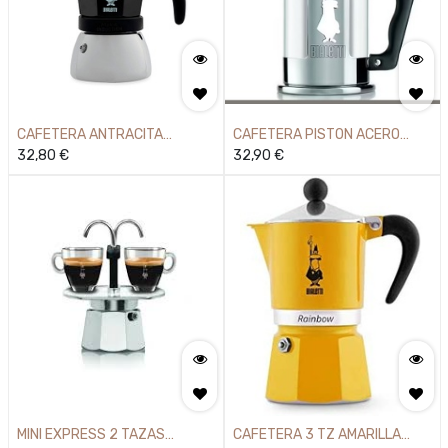
CAFETERA ANTRACITA
CAFETERA PISTON ACERO
INDUCCION 4 TAZAS
32,80
€
CRISTAL 350ML
32,90
€
MINI EXPRESS 2 TAZAS
CAFETERA 3 TZ AMARILLA