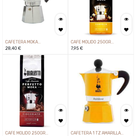
CAFETERA MOKA
CAFE MOLIDO 250GR
EXP.6TZ.BIALETTI
28,40
€
PERFMOKAVAINILLA
7,95
€
CAFE MOLIDO 250GR
CAFETERA 1 TZ AMARILLA