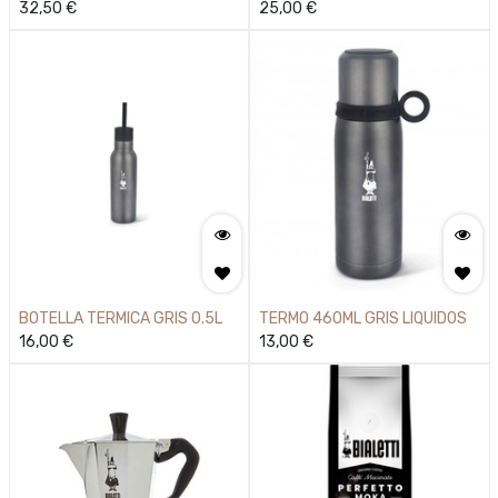
BIALETTI
32,50
€
RAINBOW
25,00
€
BOTELLA TERMICA GRIS 0.5L
TERMO 460ML GRIS LIQUIDOS
16,00
€
13,00
€