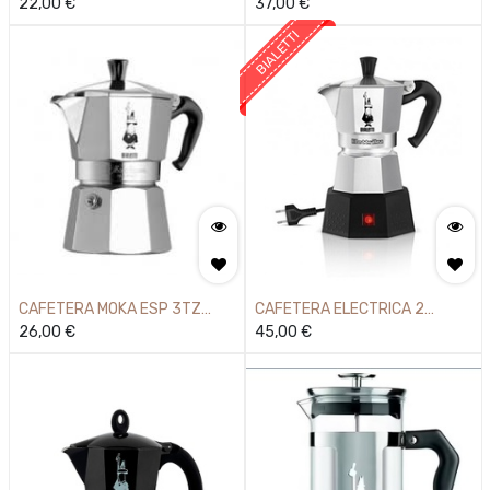
BIALETTI
22,00
€
37,00
€
BIALETTI
CAFETERA MOKA ESP 3TZ
CAFETERA ELECTRICA 2
BIALETTI
26,00
€
TAZAS
45,00
€