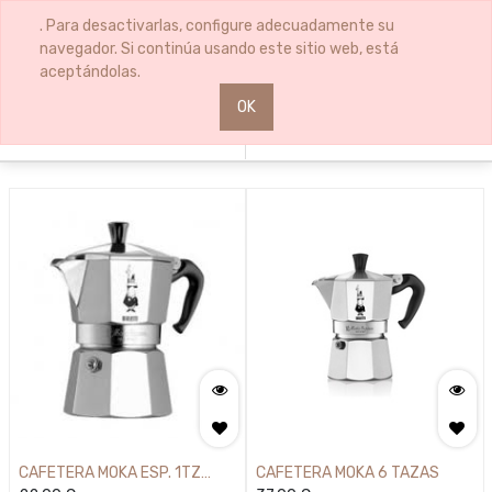
Clear
0
0
. Para desactivarlas, configure adecuadamente su
All
navegador. Si continúa usando este sitio web, está
Filters
aceptándolas.
OK
1
Filters
Sort By
CAFETERA MOKA ESP. 1TZ
CAFETERA MOKA 6 TAZAS